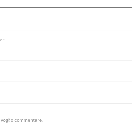
on *
e voglio commentare.