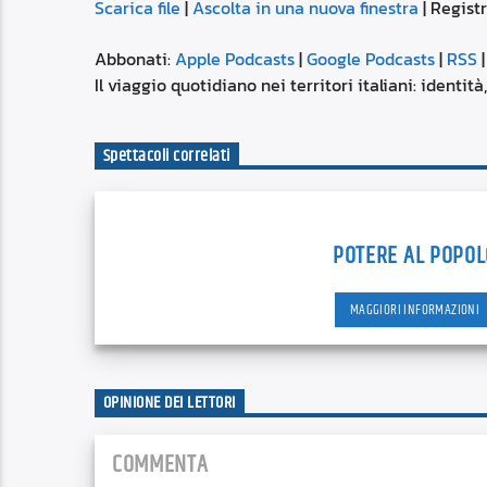
Scarica file
|
Ascolta in una nuova finestra
|
Registr
SUBSCRIBE
SHARE
SHARE
Apple Podcasts
Abbonati:
Apple Podcasts
|
Google Podcasts
|
RSS
Spotify
Il viaggio quotidiano nei territori italiani: identit
LINK
RSS FEED
Spettacoli correlati
EMBED
POTERE AL POPOL
MAGGIORI INFORMAZIONI
OPINIONE DEI LETTORI
COMMENTA