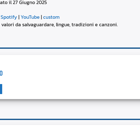
ato il 27 Giugno 2025
aumentare
o
Google Podcasts
diminuire
|
Spotify
|
YouTube
|
custom
il
YouTube
à, valori da salvaguardare, lingue, tradizioni e canzoni.
volume.
O