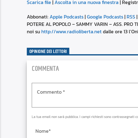
Scarica file
|
Ascolta in una nuova finestra
|
Registr
SUBSCRIBE
SHARE
SHARE
Apple Podcasts
Abbonati:
Apple Podcasts
|
Google Podcasts
|
RSS
Spotify
POTERE AL POPOLO – SAMMY VARIN – ASS. PRO TET
LINK
noi su
http://www.radioliberta.net
dalle ore 13 l’O
RSS FEED
EMBED
OPINIONE DEI LETTORI
COMMENTA
La tua email non sarà pubblica. I campi richiesti sono contrassegnati c