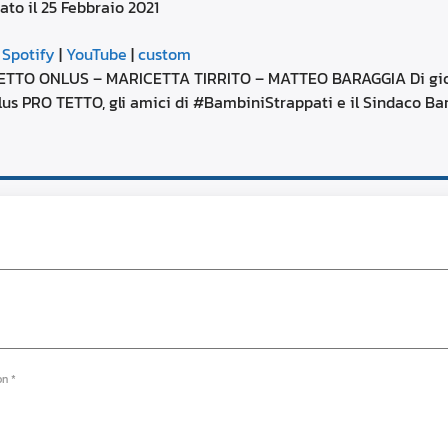
ato il 25 Febbraio 2021
aumentare
o
Google Podcasts
diminuire
|
Spotify
|
YouTube
|
custom
il
YouTube
TO ONLUS – MARICETTA TIRRITO – MATTEO BARAGGIA Di giovedì
volume.
nlus PRO TETTO, gli amici di #BambiniStrappati e il Sindaco B
on *