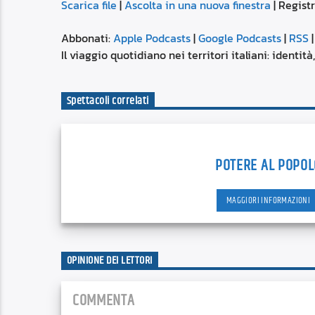
Scarica file
|
Ascolta in una nuova finestra
|
Regist
SUBSCRIBE
SHARE
SHARE
Apple Podcasts
Abbonati:
Apple Podcasts
|
Google Podcasts
|
RSS
Spotify
Il viaggio quotidiano nei territori italiani: identit
LINK
RSS FEED
Spettacoli correlati
EMBED
POTERE AL POPOL
MAGGIORI INFORMAZIONI
OPINIONE DEI LETTORI
COMMENTA