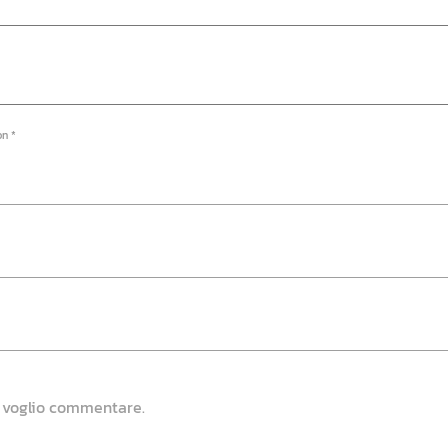
on *
e voglio commentare.