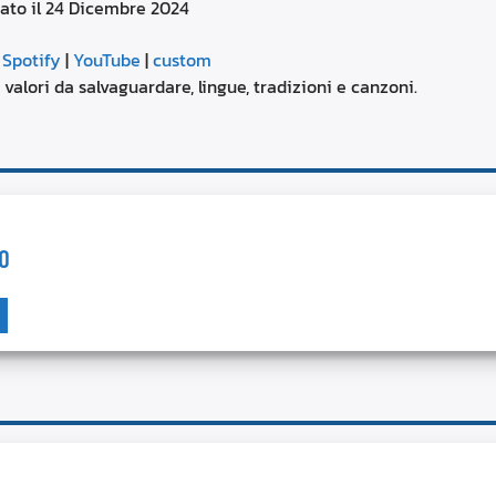
rato il 24 Dicembre 2024
aumentare
o
Google Podcasts
diminuire
|
Spotify
|
YouTube
|
custom
il
YouTube
à, valori da salvaguardare, lingue, tradizioni e canzoni.
volume.
O