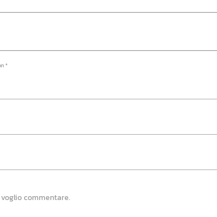
on *
e voglio commentare.