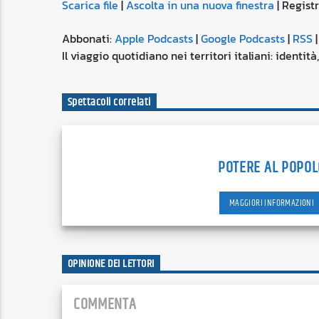
Scarica file
|
Ascolta in una nuova finestra
|
Regist
SUBSCRIBE
SHARE
SHARE
Apple Podcasts
Abbonati:
Apple Podcasts
|
Google Podcasts
|
RSS
Spotify
Il viaggio quotidiano nei territori italiani: identit
LINK
RSS FEED
Spettacoli correlati
EMBED
POTERE AL POPOL
MAGGIORI INFORMAZIONI
OPINIONE DEI LETTORI
COMMENTA