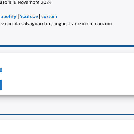
rato il 18 Novembre 2024
aumentare
o
Google Podcasts
diminuire
|
Spotify
|
YouTube
|
custom
il
YouTube
à, valori da salvaguardare, lingue, tradizioni e canzoni.
volume.
O