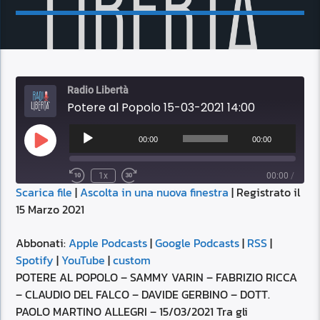
Radio Libertà
Potere al Popolo 15-03-2021 14:00
Audio
Player
00:00
00:00
Play
Episode
1x
00:00
/
Scarica file
|
Ascolta in una nuova finestra
|
Registrato il
SUBSCRIBE
SHARE
15 Marzo 2021
SHARE
Apple Podcasts
Google Podcasts
RSS
Spotify
Abbonati:
Apple Podcasts
|
Google Podcasts
|
RSS
|
LINK
Spotify
|
YouTube
|
custom
YouTube
custom
POTERE AL POPOLO – SAMMY VARIN – FABRIZIO RICCA
RSS FEED
– CLAUDIO DEL FALCO – DAVIDE GERBINO – DOTT.
EMBED
PAOLO MARTINO ALLEGRI – 15/03/2021 Tra gli