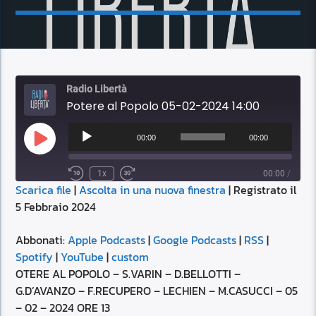
Radio Libertà
Potere al Popolo 05-02-2024 14:00
Audio
Player
00:00
00:00
Play
Episode
1x
00:00
/
Scarica file
|
Ascolta in una nuova finestra
|
Registrato il
SUBSCRIBE
SHARE
5 Febbraio 2024
SHARE
Apple Podcasts
Google Podcasts
RSS
Spotify
Abbonati:
Apple Podcasts
|
Google Podcasts
|
RSS
|
LINK
Spotify
|
YouTube
|
custom
YouTube
custom
OTERE AL POPOLO – S.VARIN – D.BELLOTTI –
RSS FEED
G.D’AVANZO – F.RECUPERO – LECHIEN – M.CASUCCI – 05
EMBED
– 02 – 2024 ORE 13