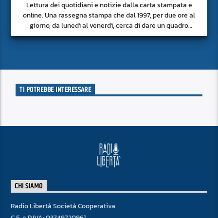
Lettura dei quotidiani e notizie dalla carta stampata e
online. Una rassegna stampa che dal 1997, per due ore al
giorno, da lunedì al venerdì, cerca di dare un quadro
approfondito delle notizie del giorno, senza fermarsi alla
superficie.
TI POTREBBE INTERESSARE
CHI SIAMO
Radio Libertà Società Cooperativa
C.F. e P.IVA: 03749720961