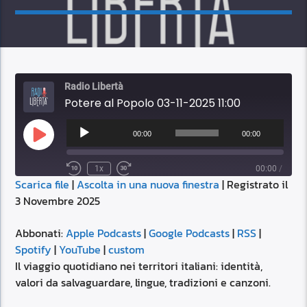
Radio Libertà
Potere al Popolo 03-11-2025 11:00
Audio
Player
00:00
00:00
Play
Episode
1x
00:00
/
Scarica file
|
Ascolta in una nuova finestra
|
Registrato il
SUBSCRIBE
SHARE
3 Novembre 2025
SHARE
Apple Podcasts
Google Podcasts
RSS
Spotify
Abbonati:
Apple Podcasts
|
Google Podcasts
|
RSS
|
LINK
Spotify
|
YouTube
|
custom
YouTube
custom
Il viaggio quotidiano nei territori italiani: identità,
RSS FEED
valori da salvaguardare, lingue, tradizioni e canzoni.
EMBED