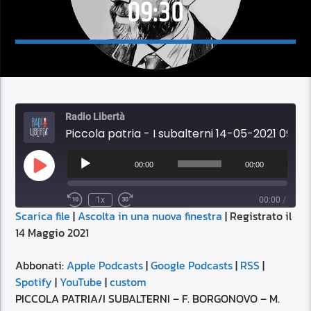
09:30
Radio Libertà
Piccola patria - I subalterni 14-05-2021 09:30
Audio
Player
00:00
00:00
Play
Episode
1x
00:00
/
Scarica file
|
Ascolta in una nuova finestra
|
Registrato il
SUBSCRIBE
SHARE
14 Maggio 2021
SHARE
Apple Podcasts
Google Podcasts
RSS
Spotify
Abbonati:
Apple Podcasts
|
Google Podcasts
|
RSS
|
LINK
Spotify
|
YouTube
|
custom
YouTube
custom
PICCOLA PATRIA/I SUBALTERNI – F. BORGONOVO – M.