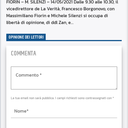
RSS FEED
FIORIN – M. SILENZI – 14/05/2021 Dalle 9.30 alle 10.30, il
EMBED
vicedirettore de La Verità, Francesco Borgonovo, con
Massimiliano Fiorin e Michele Silenzi si occupa di
libertà di opinione, di ddl Zan, e…
OPINIONE DEI LETTORI
COMMENTA
La tua email non sarà pubblica. I campi richiesti sono contrassegnati con *