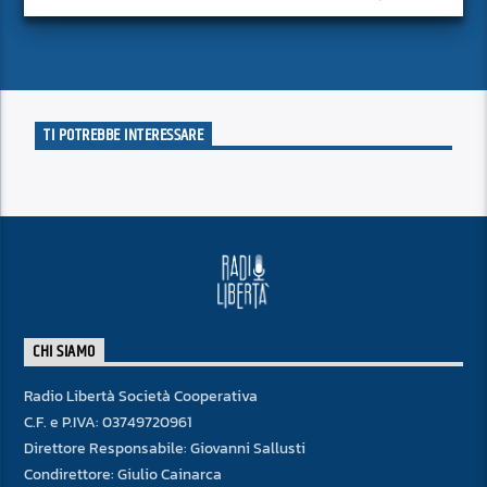
approfondito delle notizie del giorno, senza fermarsi alla
superficie.
TI POTREBBE INTERESSARE
CHI SIAMO
Radio Libertà Società Cooperativa
C.F. e P.IVA: 03749720961
Direttore Responsabile: Giovanni Sallusti
Condirettore: Giulio Cainarca