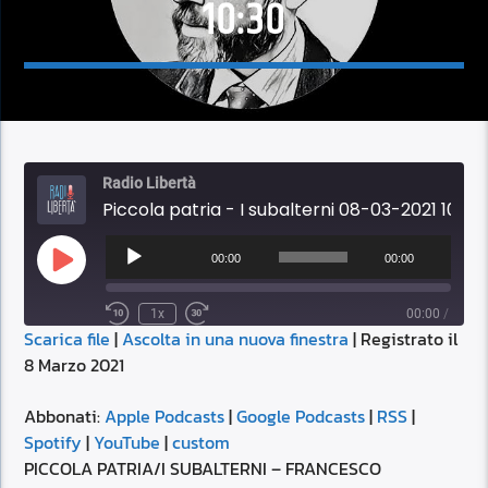
10:30
Radio Libertà
Piccola patria - I subalterni 08-03-2021 10:30
Audio
Player
00:00
00:00
Play
Episode
1x
00:00
/
Scarica file
|
Ascolta in una nuova finestra
|
Registrato il
SUBSCRIBE
SHARE
8 Marzo 2021
SHARE
Apple Podcasts
Google Podcasts
RSS
Spotify
Abbonati:
Apple Podcasts
|
Google Podcasts
|
RSS
|
LINK
Spotify
|
YouTube
|
custom
YouTube
custom
PICCOLA PATRIA/I SUBALTERNI – FRANCESCO