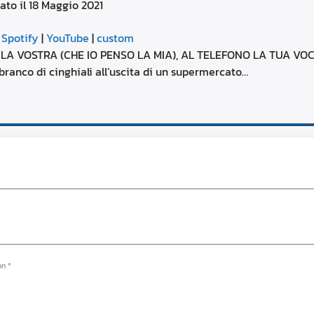
ato il 18 Maggio 2021
aumentare
o
Google Podcasts
diminuire
|
Spotify
|
YouTube
|
custom
il
YouTube
TE LA VOSTRA (CHE IO PENSO LA MIA), AL TELEFONO LA TUA VO
volume.
 branco di cinghiali all’uscita di un supermercato…
on *