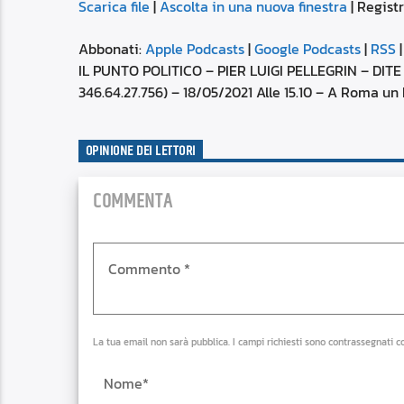
Scarica file
|
Ascolta in una nuova finestra
|
Registr
SUBSCRIBE
SHARE
SHARE
Apple Podcasts
Abbonati:
Apple Podcasts
|
Google Podcasts
|
RSS
Spotify
IL PUNTO POLITICO – PIER LUIGI PELLEGRIN – DI
LINK
346.64.27.756) – 18/05/2021 Alle 15.10 – A Roma un
RSS FEED
EMBED
OPINIONE DEI LETTORI
COMMENTA
La tua email non sarà pubblica. I campi richiesti sono contrassegnati c