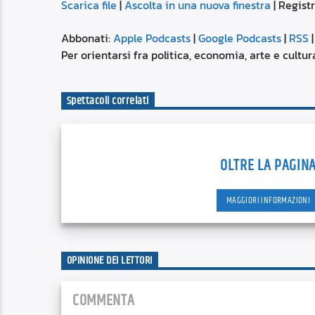
Scarica file
|
Ascolta in una nuova finestra
|
Registr
SUBSCRIBE
SHARE
SHARE
Apple Podcasts
Abbonati:
Apple Podcasts
|
Google Podcasts
|
RSS
Spotify
Per orientarsi fra politica, economia, arte e cultu
LINK
RSS FEED
Spettacoli correlati
EMBED
OLTRE LA PAGIN
MAGGIORI INFORMAZIONI
OPINIONE DEI LETTORI
COMMENTA