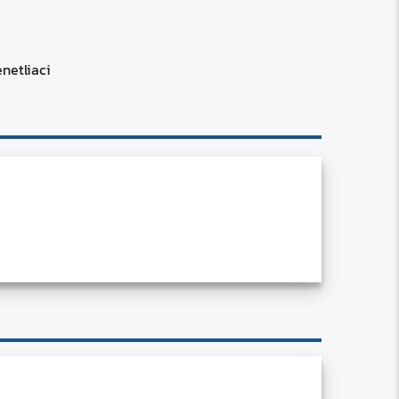
RSS
custom
enetliaci