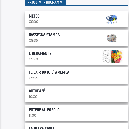
PROSSIMI PROGRAMMI
METEO
08:30
RASSEGNA STAMPA
08:35
LIBERAMENTE
09:30
TE LA RIDÒ IO L’ AMERICA
09:35
AUTODAFÉ
10:00
POTERE AL POPOLO
11:00
LA BELVA CIVILE