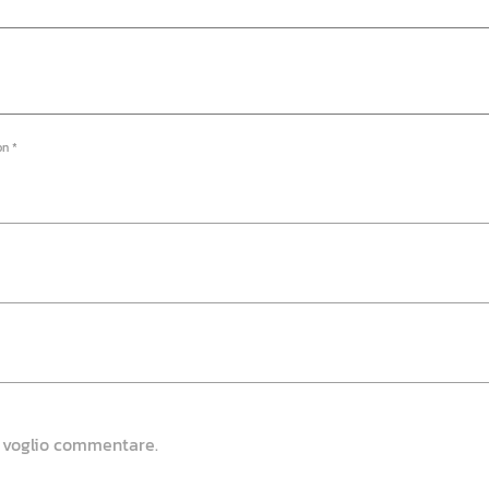
on *
e voglio commentare.