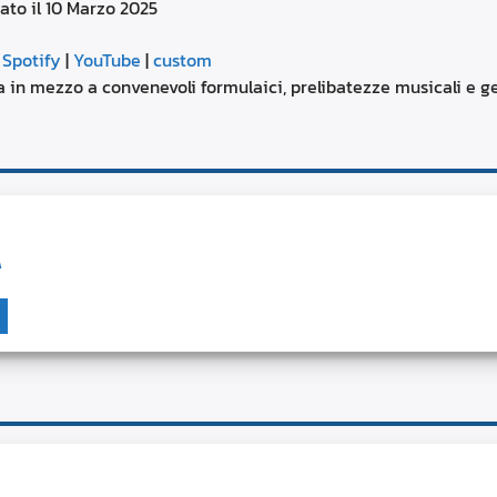
ato il 10 Marzo 2025
aumentare
o
Google Podcasts
diminuire
|
Spotify
|
YouTube
|
custom
il
YouTube
ra in mezzo a convenevoli formulaici, prelibatezze musicali e g
volume.
A