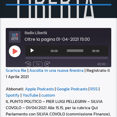
Radio Libertà
Oltre la pagina 01-04-2021 15:00
Audio
Player
00:00
00:00
Play
Episode
1x
00:00
/
Scarica file
|
Ascolta in una nuova finestra
|
Registrato il
SUBSCRIBE
SHARE
1 Aprile 2021
SHARE
Apple Podcasts
Google Podcasts
RSS
Spotify
Abbonati:
Apple Podcasts
|
Google Podcasts
|
RSS
|
LINK
Spotify
|
YouTube
|
custom
YouTube
custom
IL PUNTO POLITICO – PIER LUIGI PELLEGRIN – SILVIA
RSS FEED
COVOLO – 01/04/2021 Alle 15.15, per la rubrica Qui
EMBED
Parlamento con SILVIA COVOLO (commissione Finanze),