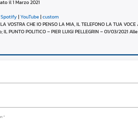
ato il 1 Marzo 2021
aumentare
o
Google Podcasts
diminuire
|
Spotify
|
YouTube
|
custom
il
YouTube
TE LA VOSTRA CHE IO PENSO LA MIA, IL TELEFONO LA TUA VOCE
volume.
ro; IL PUNTO POLITICO – PIER LUIGI PELLEGRIN – 01/03/2021 Alle 
on *