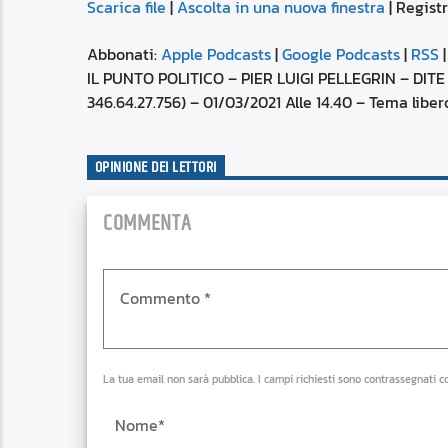
Scarica file
|
Ascolta in una nuova finestra
|
Registr
SUBSCRIBE
SHARE
SHARE
Apple Podcasts
Abbonati:
Apple Podcasts
|
Google Podcasts
|
RSS
Spotify
IL PUNTO POLITICO – PIER LUIGI PELLEGRIN – DI
LINK
346.64.27.756) – 01/03/2021 Alle 14.40 – Tema libe
RSS FEED
EMBED
OPINIONE DEI LETTORI
COMMENTA
La tua email non sarà pubblica. I campi richiesti sono contrassegnati c