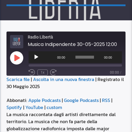
Radio Libertà
Musica Indipendente 30-05-2025 12:00
Audio
Player
00:00
00:00
Play
Episode
1x
00:00
/
Scarica file
|
Ascolta in una nuova finestra
|
Registrato il
SUBSCRIBE
SHARE
30 Maggio 2025
SHARE
Apple Podcasts
Google Podcasts
RSS
Spotify
Abbonati:
Apple Podcasts
|
Google Podcasts
|
RSS
|
LINK
Spotify
|
YouTube
|
custom
YouTube
custom
La musica raccontata dagli artisti direttamente dal
RSS FEED
territorio. La musica che non fa parte della
EMBED
globalizzazione radiofonica imposta dalle major