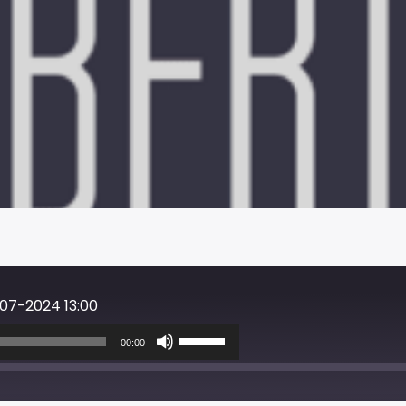
07-2024 13:00
Usa
i
00:00
tasti
freccia
su/giù
per