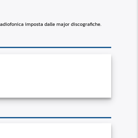
RSS
custom
radiofonica imposta dalle major discografiche.