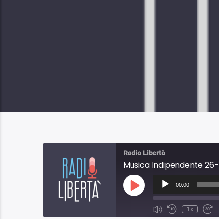
Radio Libertà
Musica Indipendente 26-
Audio
Player
00:00
Play
Episode
1x