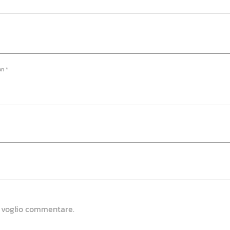
on *
e voglio commentare.