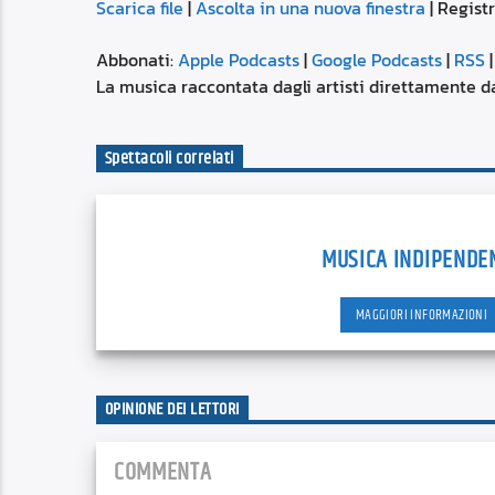
Scarica file
|
Ascolta in una nuova finestra
|
Registr
SUBSCRIBE
SHARE
SHARE
Apple Podcasts
Abbonati:
Apple Podcasts
|
Google Podcasts
|
RSS
Spotify
La musica raccontata dagli artisti direttamente da
LINK
RSS FEED
Spettacoli correlati
EMBED
MUSICA INDIPENDE
MAGGIORI INFORMAZIONI
OPINIONE DEI LETTORI
COMMENTA