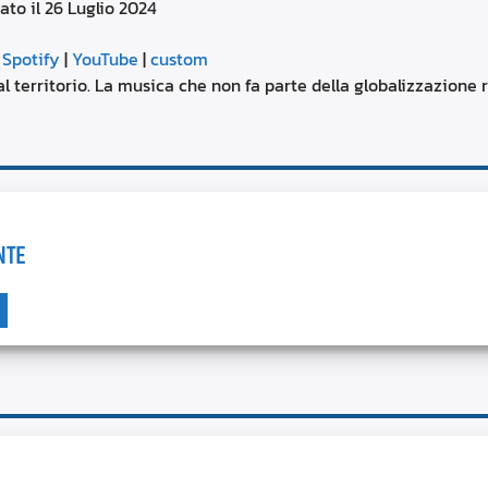
ato il 26 Luglio 2024
aumentare
o
Google Podcasts
diminuire
|
Spotify
|
YouTube
|
custom
il
YouTube
l territorio. La musica che non fa parte della globalizzazione 
volume.
NTE