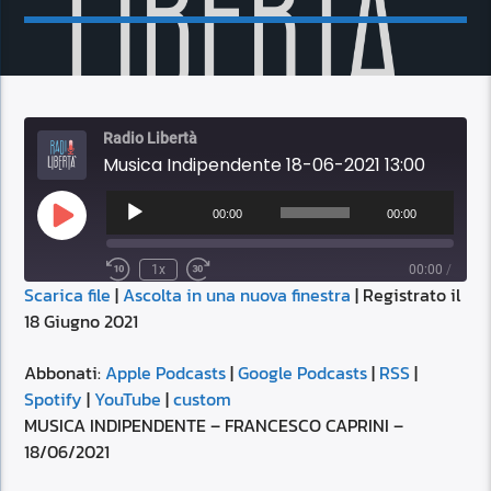
Radio Libertà
Musica Indipendente 18-06-2021 13:00
Audio
Player
00:00
00:00
Play
Episode
1x
00:00
/
Scarica file
|
Ascolta in una nuova finestra
|
Registrato il
SUBSCRIBE
SHARE
18 Giugno 2021
SHARE
Apple Podcasts
Google Podcasts
RSS
Spotify
Abbonati:
Apple Podcasts
|
Google Podcasts
|
RSS
|
LINK
Spotify
|
YouTube
|
custom
YouTube
custom
MUSICA INDIPENDENTE – FRANCESCO CAPRINI –
RSS FEED
18/06/2021
EMBED