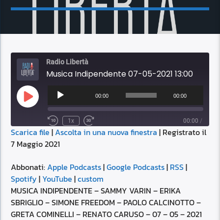
Radio Libertà
Musica Indipendente 07-05-2021 13:00
Audio
Player
00:00
00:00
Play
Episode
1x
00:00
/
Scarica file
|
Ascolta in una nuova finestra
|
Registrato il
SUBSCRIBE
SHARE
7 Maggio 2021
SHARE
Apple Podcasts
Google Podcasts
RSS
Spotify
Abbonati:
Apple Podcasts
|
Google Podcasts
|
RSS
|
LINK
Spotify
|
YouTube
|
custom
YouTube
custom
MUSICA INDIPENDENTE – SAMMY VARIN – ERIKA
RSS FEED
SBRIGLIO – SIMONE FREEDOM – PAOLO CALCINOTTO –
EMBED
GRETA COMINELLI – RENATO CARUSO – 07 – 05 – 2021