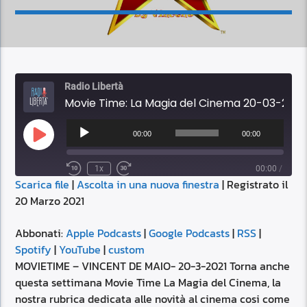
Radio Libertà
Movie Time: La Magia del Cinema 20-03-2021 17:00
Audio
Player
00:00
00:00
Play
Episode
1x
00:00
/
Scarica file
|
Ascolta in una nuova finestra
|
Registrato il
SUBSCRIBE
SHARE
20 Marzo 2021
SHARE
Apple Podcasts
Google Podcasts
RSS
Spotify
Abbonati:
Apple Podcasts
|
Google Podcasts
|
RSS
|
LINK
Spotify
|
YouTube
|
custom
YouTube
custom
MOVIETIME – VINCENT DE MAIO- 20-3-2021 Torna anche
RSS FEED
questa settimana Movie Time La Magia del Cinema, la
EMBED
nostra rubrica dedicata alle novità al cinema cosi come