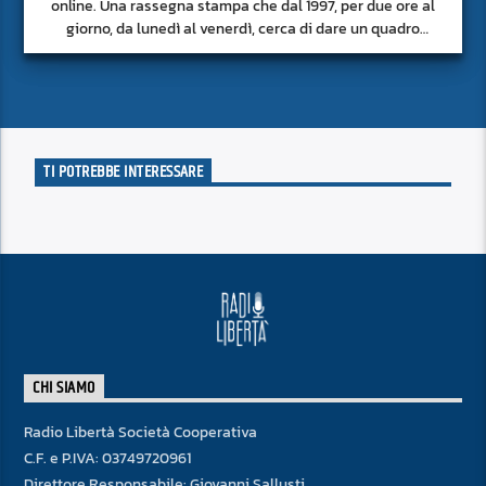
online. Una rassegna stampa che dal 1997, per due ore al
giorno, da lunedì al venerdì, cerca di dare un quadro
approfondito delle notizie del giorno, senza fermarsi alla
superficie.
TI POTREBBE INTERESSARE
CHI SIAMO
Radio Libertà Società Cooperativa
C.F. e P.IVA: 03749720961
Direttore Responsabile: Giovanni Sallusti