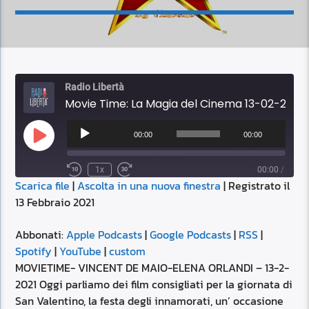
Radio Libertà
Movie Time: La Magia del Cinema 13-02-2021 17:00
Audio
Player
00:00
00:00
Play
Episode
1x
00:00
/
Scarica file
|
Ascolta in una nuova finestra
|
Registrato il
SUBSCRIBE
SHARE
13 Febbraio 2021
SHARE
Apple Podcasts
Google Podcasts
RSS
Spotify
Abbonati:
Apple Podcasts
|
Google Podcasts
|
RSS
|
LINK
Spotify
|
YouTube
|
custom
YouTube
custom
MOVIETIME- VINCENT DE MAIO-ELENA ORLANDI – 13-2-
RSS FEED
2021 Oggi parliamo dei film consigliati per la giornata di
EMBED
San Valentino, la festa degli innamorati, un’ occasione