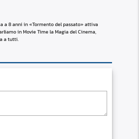
RSS
custom
ma a 8 anni in «Tormento del passato» attiva
parliamo in Movie Time la Magia del Cinema,
 a tutti.