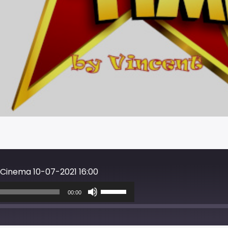
 Cinema 10-07-2021 16:00
Usa
i
00:00
tasti
freccia
su/giù
per