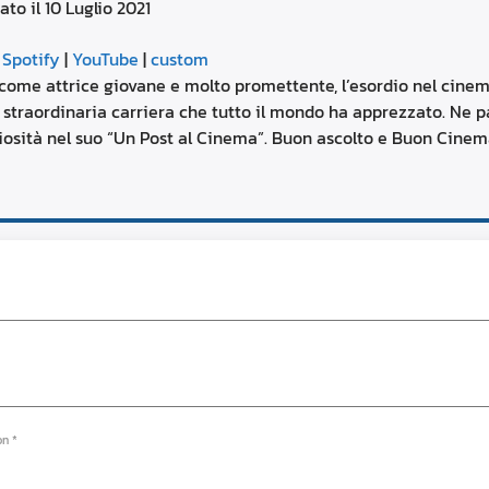
ato il 10 Luglio 2021
aumentare
o
Google Podcasts
diminuire
|
Spotify
|
YouTube
|
custom
il
YouTube
 come attrice giovane e molto promettente, l’esordio nel cine
volume.
a straordinaria carriera che tutto il mondo ha apprezzato. Ne 
iosità nel suo “Un Post al Cinema”. Buon ascolto e Buon Cinema
on *