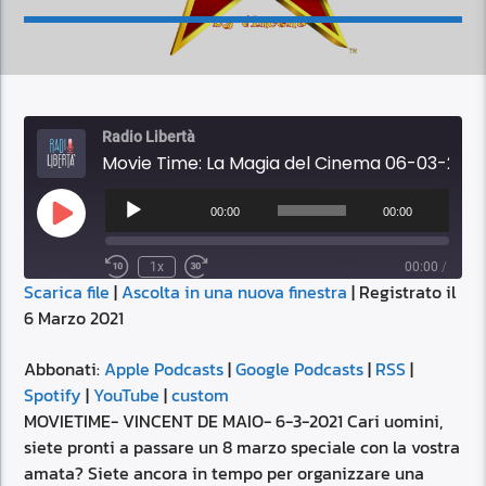
Radio Libertà
Movie Time: La Magia del Cinema 06-03-2021 17:00
Audio
Player
00:00
00:00
Play
Episode
1x
00:00
/
Scarica file
|
Ascolta in una nuova finestra
|
Registrato il
SUBSCRIBE
SHARE
6 Marzo 2021
SHARE
Apple Podcasts
Google Podcasts
RSS
Spotify
Abbonati:
Apple Podcasts
|
Google Podcasts
|
RSS
|
LINK
Spotify
|
YouTube
|
custom
YouTube
custom
MOVIETIME- VINCENT DE MAIO- 6-3-2021 Cari uomini,
RSS FEED
siete pronti a passare un 8 marzo speciale con la vostra
EMBED
amata? Siete ancora in tempo per organizzare una