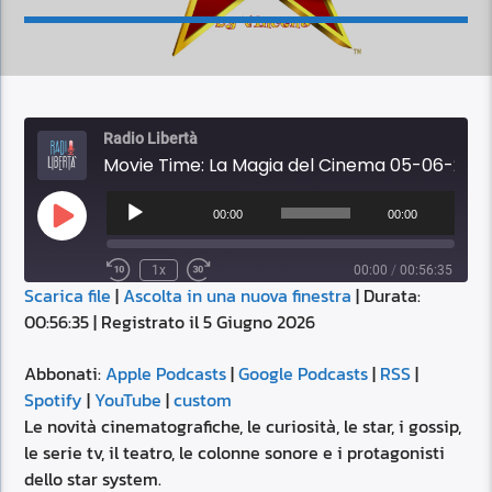
Radio Libertà
Movie Time: La Magia del Cinema 05-06-2026 16:00
Audio
Player
00:00
00:00
Play
Episode
1x
00:00
/
00:56:35
Scarica file
|
Ascolta in una nuova finestra
|
Durata:
SUBSCRIBE
SHARE
00:56:35
|
Registrato il 5 Giugno 2026
SHARE
Apple Podcasts
Google Podcasts
RSS
Spotify
Abbonati:
Apple Podcasts
|
Google Podcasts
|
RSS
|
LINK
Spotify
|
YouTube
|
custom
YouTube
custom
Le novità cinematografiche, le curiosità, le star, i gossip,
RSS FEED
le serie tv, il teatro, le colonne sonore e i protagonisti
EMBED
dello star system.