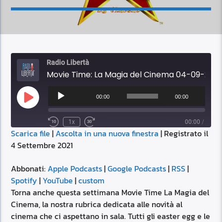
Radio Libertà
Movie Time: La Magia del Cinema 04-09-2021 16:00
Audio
Player
00:00
00:00
Play
Episode
1x
00:00
/
Scarica file
|
Ascolta in una nuova finestra
|
Registrato il
SUBSCRIBE
SHARE
4 Settembre 2021
SHARE
Apple Podcasts
Google Podcasts
RSS
Spotify
Abbonati:
Apple Podcasts
|
Google Podcasts
|
RSS
|
LINK
Spotify
|
YouTube
|
custom
YouTube
custom
Torna anche questa settimana Movie Time La Magia del
RSS FEED
Cinema, la nostra rubrica dedicata alle novità al
EMBED
cinema che ci aspettano in sala. Tutti gli easter egg e le