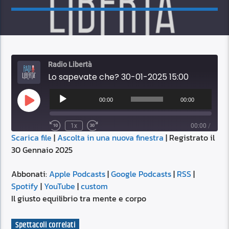
Radio Libertà
Lo sapevate che? 30-01-2025 15:00
Audio
Player
00:00
00:00
Play
Episode
1x
00:00
/
Scarica file
|
Ascolta in una nuova finestra
|
Registrato il
SUBSCRIBE
SHARE
30 Gennaio 2025
SHARE
Apple Podcasts
Google Podcasts
RSS
Spotify
Abbonati:
Apple Podcasts
|
Google Podcasts
|
RSS
|
LINK
Spotify
|
YouTube
|
custom
YouTube
custom
Il giusto equilibrio tra mente e corpo
RSS FEED
EMBED
Spettacoli correlati