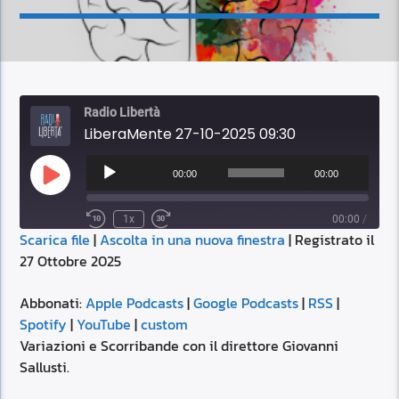
Radio Libertà
LiberaMente 27-10-2025 09:30
Audio
Player
00:00
00:00
Play
Episode
1x
00:00
/
Scarica file
|
Ascolta in una nuova finestra
|
Registrato il
SUBSCRIBE
SHARE
27 Ottobre 2025
SHARE
Apple Podcasts
Google Podcasts
RSS
Spotify
Abbonati:
Apple Podcasts
|
Google Podcasts
|
RSS
|
LINK
Spotify
|
YouTube
|
custom
YouTube
custom
Variazioni e Scorribande con il direttore Giovanni
RSS FEED
Sallusti.
EMBED