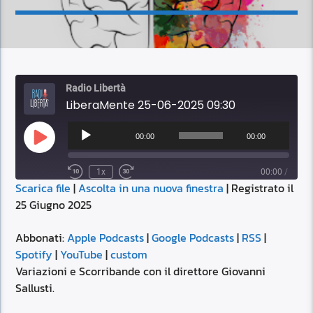
Radio Libertà
LiberaMente 25-06-2025 09:30
Audio
Player
00:00
00:00
Play
Episode
1x
00:00
/
Scarica file
|
Ascolta in una nuova finestra
|
Registrato il
SUBSCRIBE
SHARE
25 Giugno 2025
SHARE
Apple Podcasts
Google Podcasts
RSS
Spotify
Abbonati:
Apple Podcasts
|
Google Podcasts
|
RSS
|
LINK
Spotify
|
YouTube
|
custom
YouTube
custom
Variazioni e Scorribande con il direttore Giovanni
RSS FEED
Sallusti.
EMBED