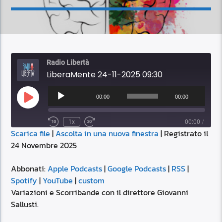
Radio Libertà
LiberaMente 24-11-2025 09:30
Audio
Player
00:00
00:00
Play
Episode
1x
00:00
/
Scarica file
|
Ascolta in una nuova finestra
|
Registrato il
SUBSCRIBE
SHARE
24 Novembre 2025
SHARE
Apple Podcasts
Google Podcasts
RSS
Spotify
Abbonati:
Apple Podcasts
|
Google Podcasts
|
RSS
|
LINK
Spotify
|
YouTube
|
custom
YouTube
custom
Variazioni e Scorribande con il direttore Giovanni
RSS FEED
Sallusti.
EMBED