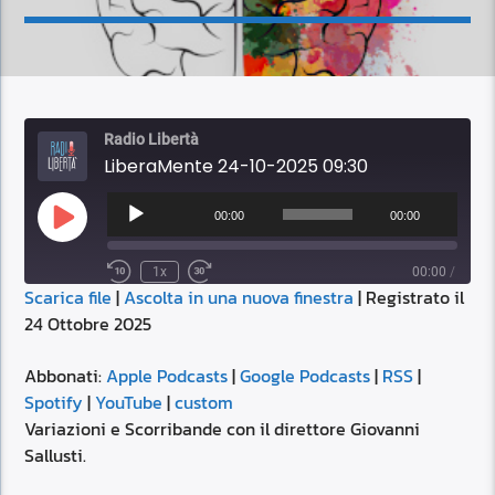
Radio Libertà
LiberaMente 24-10-2025 09:30
Audio
Player
00:00
00:00
Play
Episode
1x
00:00
/
Scarica file
|
Ascolta in una nuova finestra
|
Registrato il
SUBSCRIBE
SHARE
24 Ottobre 2025
SHARE
Apple Podcasts
Google Podcasts
RSS
Spotify
Abbonati:
Apple Podcasts
|
Google Podcasts
|
RSS
|
LINK
Spotify
|
YouTube
|
custom
YouTube
custom
Variazioni e Scorribande con il direttore Giovanni
RSS FEED
Sallusti.
EMBED