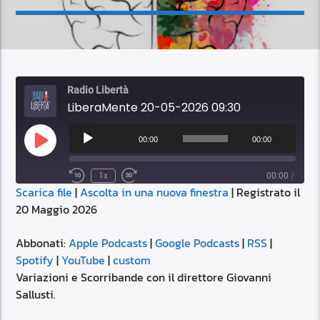
Radio Libertà
LiberaMente 20-05-2026 09:30
Audio
Player
00:00
00:00
Play
Episode
1x
00:00
/
Scarica file
|
Ascolta in una nuova finestra
|
Registrato il
SUBSCRIBE
SHARE
20 Maggio 2026
SHARE
Apple Podcasts
Google Podcasts
RSS
Spotify
Abbonati:
Apple Podcasts
|
Google Podcasts
|
RSS
|
LINK
Spotify
|
YouTube
|
custom
YouTube
custom
Variazioni e Scorribande con il direttore Giovanni
RSS FEED
Sallusti.
EMBED