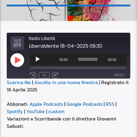
Radio Libertà
LiberaMente 18-04-2025 09:30
Audio
Player
00:00
00:00
Play
Episode
1x
00:00
/
Scarica file
|
Ascolta in una nuova finestra
|
Registrato il
SUBSCRIBE
SHARE
18 Aprile 2025
SHARE
Apple Podcasts
Google Podcasts
RSS
Spotify
Abbonati:
Apple Podcasts
|
Google Podcasts
|
RSS
|
LINK
Spotify
|
YouTube
|
custom
YouTube
custom
Variazioni e Scorribande con il direttore Giovanni
RSS FEED
Sallusti.
EMBED