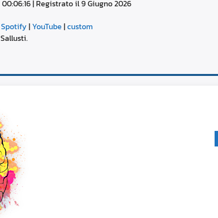
 00:06:16
|
Registrato il 9 Giugno 2026
aumentare
o
Google Podcasts
diminuire
|
Spotify
|
YouTube
|
custom
il
YouTube
Sallusti.
volume.