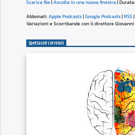
Scarica file
|
Ascolta in una nuova finestra
|
Durata:
SUBSCRIBE
SHARE
SHARE
Apple Podcasts
Abbonati:
Apple Podcasts
|
Google Podcasts
|
RSS
Spotify
Variazioni e Scorribande con il direttore Giovanni 
LINK
RSS FEED
Spettacoli correlati
EMBED