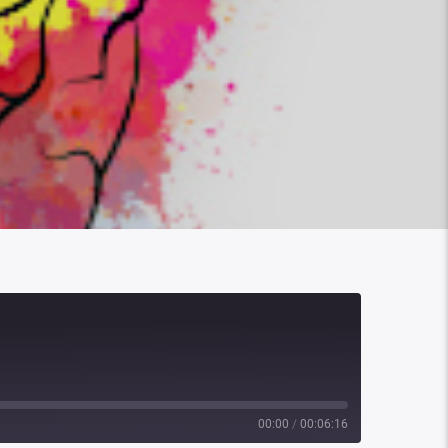
00:00
/
00:06:16