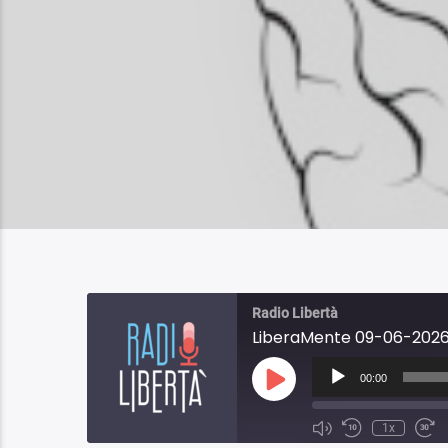
Radio Libertà
LiberaMente 09-06-2026
Audio
Player
00:00
Play
Episode
1x