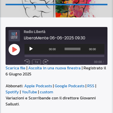
Radio Libertà
LiberaMente 06-06-2025 09:30
Audio
Player
00:00
00:00
Play
Episode
1x
00:00
/
Scarica file
|
Ascolta in una nuova finestra
|
Registrato il
SUBSCRIBE
SHARE
6 Giugno 2025
SHARE
Apple Podcasts
Google Podcasts
RSS
Spotify
Abbonati:
Apple Podcasts
|
Google Podcasts
|
RSS
|
LINK
Spotify
|
YouTube
|
custom
YouTube
custom
Variazioni e Scorribande con il direttore Giovanni
RSS FEED
Sallusti.
EMBED