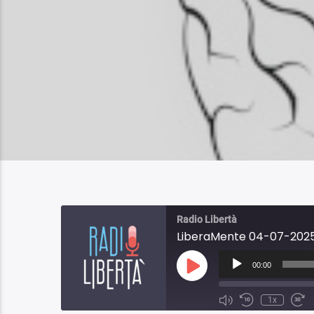
Radio Libertà
LiberaMente 04-07-2025
Audio
Player
00:00
Play
Episode
1x