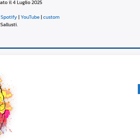
ato il 4 Luglio 2025
aumentare
o
Google Podcasts
diminuire
|
Spotify
|
YouTube
|
custom
il
YouTube
Sallusti.
volume.