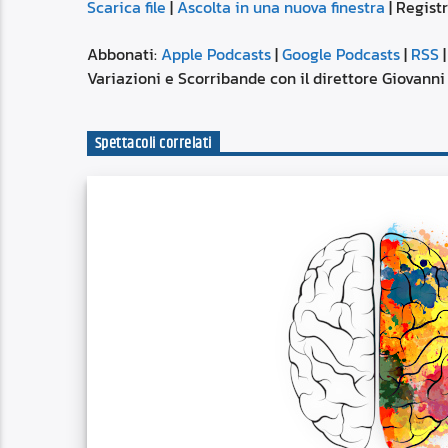
Scarica file
|
Ascolta in una nuova finestra
|
Registr
SUBSCRIBE
SHARE
SHARE
Apple Podcasts
Abbonati:
Apple Podcasts
|
Google Podcasts
|
RSS
Spotify
Variazioni e Scorribande con il direttore Giovanni 
LINK
RSS FEED
Spettacoli correlati
EMBED