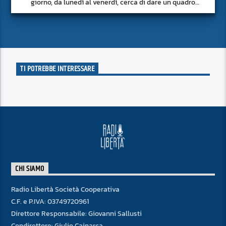
giorno, da lunedì al venerdì, cerca di dare un quadro
approfondito delle notizie del giorno, senza fermarsi alla
superficie.
TI POTREBBE INTERESSARE
CHI SIAMO
Radio Libertà Società Cooperativa
C.F. e P.IVA: 03749720961
Direttore Responsabile: Giovanni Sallusti
Condirettore: Giulio Cainarca