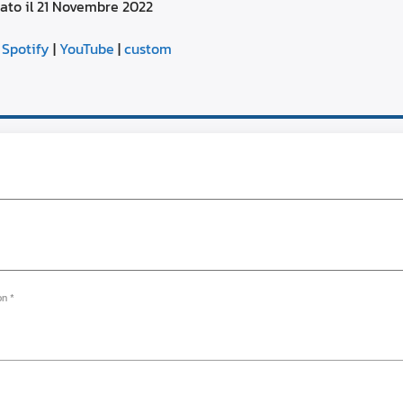
ato il 21 Novembre 2022
aumentare
o
Google Podcasts
diminuire
|
Spotify
|
YouTube
|
custom
il
YouTube
volume.
on *