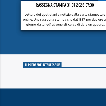
RASSEGNA STAMPA 31-07-2026 07:30
Lettura dei quotidiani e notizie dalla carta stampata e
online. Una rassegna stampa che dal 1997, per due ore a
giorno, da lunedì al venerdì, cerca di dare un quadro
approfondito delle notizie del giorno, senza fermarsi
alla superficie.
TI POTREBBE INTERESSARE