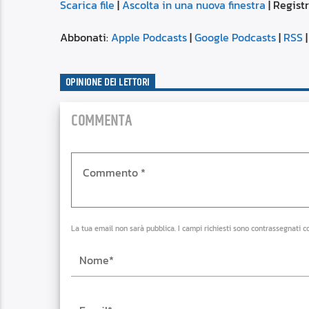
Scarica file
|
Ascolta in una nuova finestra
|
Registr
SUBSCRIBE
SHARE
SHARE
Apple Podcasts
Abbonati:
Apple Podcasts
|
Google Podcasts
|
RSS
Spotify
LINK
OPINIONE DEI LETTORI
RSS FEED
EMBED
COMMENTA
La tua email non sarà pubblica. I campi richiesti sono contrassegnati c