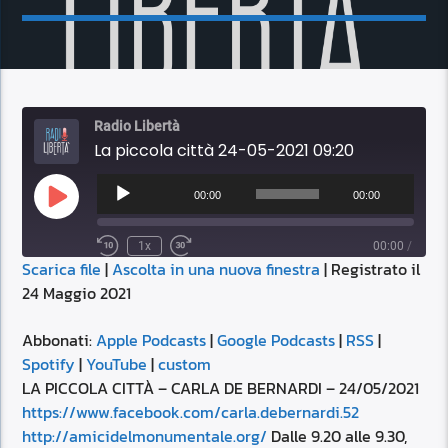
Radio Libertà
La piccola città 24-05-2021 09:20
Audio
Player
00:00
00:00
Play
Episode
1x
00:00
/
Scarica file
|
Ascolta in una nuova finestra
|
Registrato il
SUBSCRIBE
SHARE
24 Maggio 2021
SHARE
Apple Podcasts
Google Podcasts
RSS
Spotify
Abbonati:
Apple Podcasts
|
Google Podcasts
|
RSS
|
LINK
Spotify
|
YouTube
|
custom
YouTube
custom
LA PICCOLA CITTÀ – CARLA DE BERNARDI – 24/05/2021
RSS FEED
https://www.facebook.com/carla.debernardi.52
EMBED
http://amicidelmonumentale.org/
Dalle 9.20 alle 9.30,