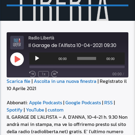
Radio Libertà
Il Garage de l'Alfista 10-04-2021 09:30
Audio
Player
00:00
00:00
Play
Episode
1x
00:00
/
Scarica file
|
Ascolta in una nuova finestra
|
Registrato il
SUBSCRIBE
SHARE
10 Aprile 2021
SHARE
Apple Podcasts
Google Podcasts
RSS
Spotify
Abbonati:
Apple Podcasts
|
Google Podcasts
|
RSS
|
LINK
Spotify
|
YouTube
|
custom
YouTube
custom
IL GARAGE DE L’ALFISTA – A. D’ANNA, 10-4-21 h. 9.30 Non
RSS FEED
andrà mai in stampa, ma ve lo offriremo presto sul sito
EMBED
della radio (radioliberta.net) gratis. E’ l’ultimo numero