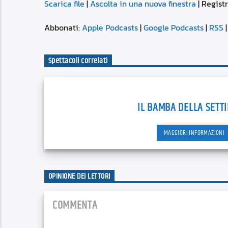
Scarica file
|
Ascolta in una nuova finestra
|
Registr
SUBSCRIBE
SHARE
SHARE
Apple Podcasts
Abbonati:
Apple Podcasts
|
Google Podcasts
|
RSS
Spotify
LINK
Spettacoli correlati
RSS FEED
EMBED
IL BAMBA DELLA SETT
MAGGIORI INFORMAZIONI
OPINIONE DEI LETTORI
COMMENTA