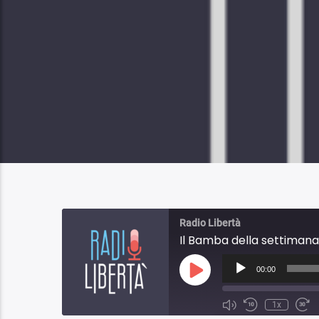
Radio Libertà
Il Bamba della settimana
Audio
Player
00:00
Play
Episode
1x