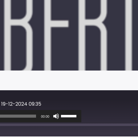
 19-12-2024 09:35
Usa
i
00:00
tasti
freccia
su/giù
per