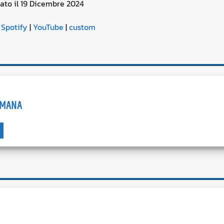
ato il 19 Dicembre 2024
aumentare
o
Google Podcasts
diminuire
|
Spotify
|
YouTube
|
custom
il
YouTube
volume.
IMANA