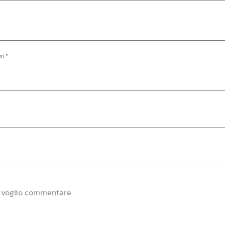
on *
e voglio commentare.