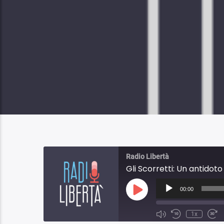
Radio Libertà
Gli Scorretti: Un antidot
Audio
Player
00:00
Play
Episode
1x