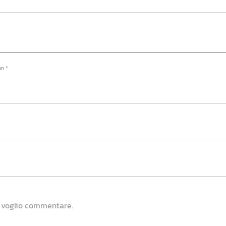
on *
e voglio commentare.