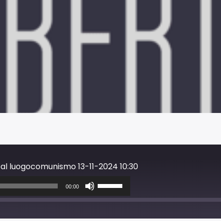
o al luogocomunismo 13-11-2024 10:30
Usa
i
00:00
tasti
freccia
su/giù
per