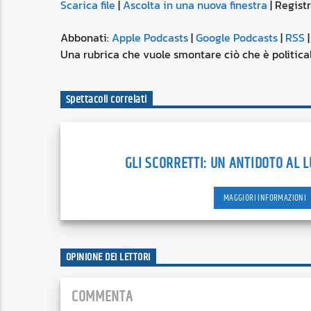
Scarica file
|
Ascolta in una nuova finestra
|
Regist
SUBSCRIBE
SHARE
SHARE
Apple Podcasts
Abbonati:
Apple Podcasts
|
Google Podcasts
|
RSS
Spotify
Una rubrica che vuole smontare ciò che è politically
LINK
RSS FEED
Spettacoli correlati
EMBED
GLI SCORRETTI: UN ANTIDOTO AL
MAGGIORI INFORMAZIONI
OPINIONE DEI LETTORI
COMMENTA