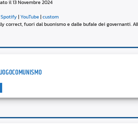
rato il 13 Novembre 2024
aumentare
o
Google Podcasts
diminuire
|
Spotify
|
YouTube
|
custom
il
YouTube
 correct, fuori dal buonismo e dalle bufale dei governanti. Alla
volume.
 LUOGOCOMUNISMO