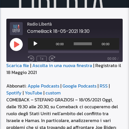
Radio Libertà
ComeBack 18-05-2021 19:30
Audio
Player
00:00
00:00
Play
Episode
1x
00:00
/
Scarica file
|
Ascolta in una nuova finestra
|
Registrato il
SUBSCRIBE
SHARE
18 Maggio 2021
SHARE
Apple Podcasts
Google Podcasts
RSS
Spotify
Abbonati:
Apple Podcasts
|
Google Podcasts
|
RSS
|
LINK
Spotify
|
YouTube
|
custom
YouTube
custom
COMEBACK – STEFANO GRAZIOSI – 18/05/2021 Oggi,
RSS FEED
dalle 19.30 alle 20.30, su Comeback ci occuperemo del
EMBED
ruolo degli Stati Uniti nell’ambito del conflitto tra
Israele e Hamas. In particolare, analizzeremo i vari
problemi che si sta trovando ad affrontare Joe Biden: