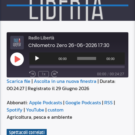
Radio Libertà
Chilometro Zero 26-06-2026 17:30
Audio
Player
00:00
00:00
Play
Episode
1x
00:00
/
00:24:27
Scarica file
|
Ascolta in una nuova finestra
|
Durata:
SUBSCRIBE
SHARE
00:24:27
|
Registrato il 29 Giugno 2026
SHARE
Apple Podcasts
Google Podcasts
RSS
Spotify
Abbonati:
Apple Podcasts
|
Google Podcasts
|
RSS
|
LINK
Spotify
|
YouTube
|
custom
YouTube
custom
Agricoltura, pesca e ambiente
RSS FEED
EMBED
Spettacoli correlati