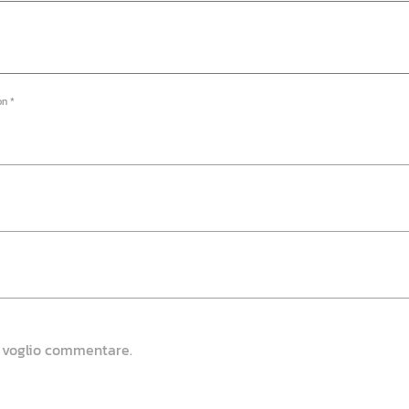
on *
e voglio commentare.