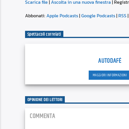
Scarica file
|
Ascolta in una nuova finestra
|
Registr
SUBSCRIBE
SHARE
SHARE
Apple Podcasts
Abbonati:
Apple Podcasts
|
Google Podcasts
|
RSS
Spotify
LINK
Spettacoli correlati
RSS FEED
EMBED
AUTODAFÉ
MAGGIORI INFORMAZIONI
OPINIONE DEI LETTORI
COMMENTA