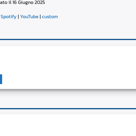
ato il 16 Giugno 2025
aumentare
o
Google Podcasts
diminuire
|
Spotify
|
YouTube
|
custom
il
YouTube
volume.