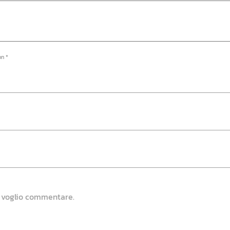
on *
e voglio commentare.