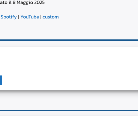
ato il 8 Maggio 2025
aumentare
o
Google Podcasts
diminuire
|
Spotify
|
YouTube
|
custom
il
YouTube
volume.