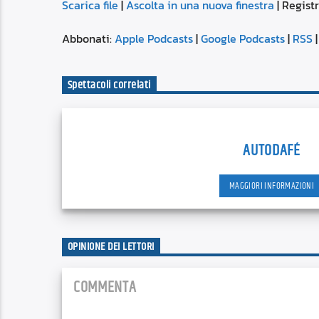
Scarica file
|
Ascolta in una nuova finestra
|
Registr
SUBSCRIBE
SHARE
SHARE
Apple Podcasts
Abbonati:
Apple Podcasts
|
Google Podcasts
|
RSS
Spotify
LINK
Spettacoli correlati
RSS FEED
EMBED
AUTODAFÉ
MAGGIORI INFORMAZIONI
OPINIONE DEI LETTORI
COMMENTA