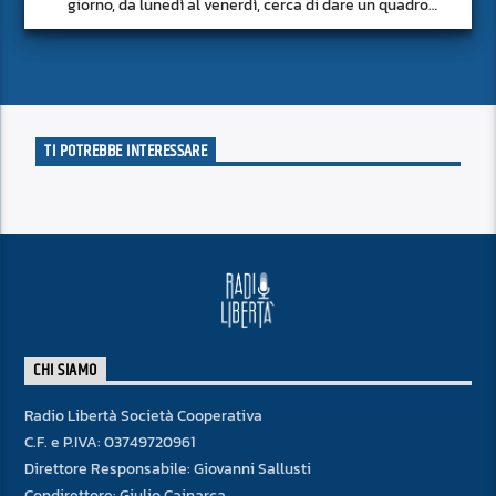
giorno, da lunedì al venerdì, cerca di dare un quadro
approfondito delle notizie del giorno, senza fermarsi alla
superficie.
TI POTREBBE INTERESSARE
CHI SIAMO
Radio Libertà Società Cooperativa
C.F. e P.IVA: 03749720961
Direttore Responsabile: Giovanni Sallusti
Condirettore: Giulio Cainarca