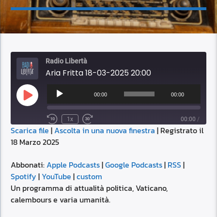
Radio Libertà
Aria Fritta 18-03-2025 20:00
Audio
Player
00:00
00:00
Play
Episode
1x
00:00
/
Scarica file
|
Ascolta in una nuova finestra
|
Registrato il
SUBSCRIBE
SHARE
18 Marzo 2025
SHARE
Apple Podcasts
Google Podcasts
RSS
Spotify
Abbonati:
Apple Podcasts
|
Google Podcasts
|
RSS
|
LINK
Spotify
|
YouTube
|
custom
YouTube
custom
Un programma di attualità politica, Vaticano,
RSS FEED
calembours e varia umanità.
EMBED