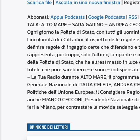
Scarica file
|
Ascolta in una nuova finestra
|
Registr
SUBSCRIBE
SHARE
SHARE
Apple Podcasts
Abbonati:
Apple Podcasts
|
Google Podcasts
|
RSS
Spotify
TALK: ALTO MARE – SARA GARINO – ANDREA CECCHI
LINK
Ogni giorno la Polizia di Stato, con tutti gli uomi
RSS FEED
l’incolumità dei Cittadini, il rispetto delle regole
definire regole di ingaggio certe che difendano e t
EMBED
rappresenta, purtroppo, solo l’ultimo, lampante e i
della Polizia di Stato, che ha altresì messo in luc
tutele che pure sarebbero – e sono – indispensabili 
– La Tua Radio durante ALTO MARE, il programma 
Generale Nazionale di ITALIA CELERE, ANDREA CE
Politiche dell’Unione Europea; il Consigliere Regi
anche FRANCO CECCONI, Presidente Nazionale di A.I.S
ieri a Milano, per contrastare la movida selvaggia e
OPINIONE DEI LETTORI