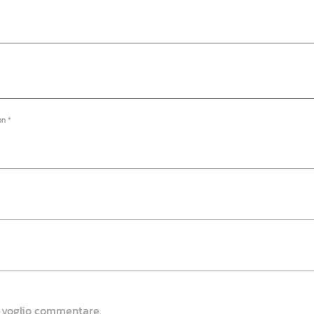
on *
e voglio commentare.