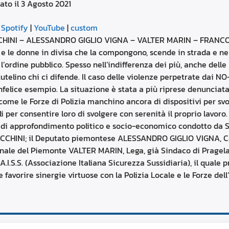
ato il 3 Agosto 2021
aumentare
o
Google Podcasts
diminuire
|
Spotify
|
YouTube
|
custom
il
YouTube
NI – ALESSANDRO GIGLIO VIGNA – VALTER MARIN – FRANCO CEC
volume.
ni e le donne in divisa che la compongono, scende in strada e nel
 e l’ordine pubblico. Spesso nell’indifferenza dei più, anche del
utelino chi ci difende. Il caso delle violenze perpetrate dai N
nfelice esempio. La situazione è stata a più riprese denunciata 
e come le Forze di Polizia manchino ancora di dispositivi per sv
per consentire loro di svolgere con serenità il proprio lavoro. 
di approfondimento politico e socio-economico condotto da S
CCHINI; il Deputato piemontese ALESSANDRO GIGLIO VIGNA, C
onale del Piemonte VALTER MARIN, Lega, già Sindaco di Pragelat
.S. (Associazione Italiana Sicurezza Sussidiaria), il quale pre
 favorire sinergie virtuose con la Polizia Locale e le Forze dell