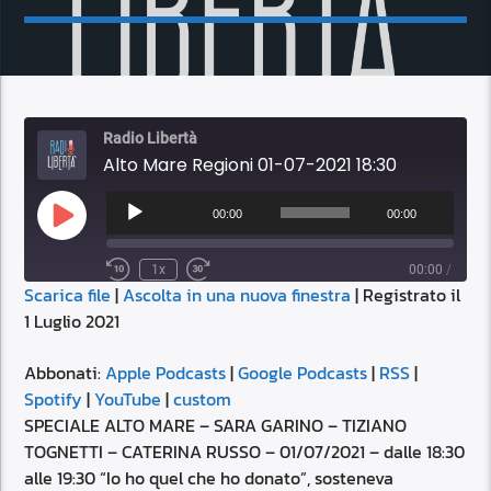
Radio Libertà
Alto Mare Regioni 01-07-2021 18:30
Audio
Player
00:00
00:00
Play
Episode
1x
00:00
/
Scarica file
|
Ascolta in una nuova finestra
|
Registrato il
SUBSCRIBE
SHARE
1 Luglio 2021
SHARE
Apple Podcasts
Google Podcasts
RSS
Spotify
Abbonati:
Apple Podcasts
|
Google Podcasts
|
RSS
|
LINK
Spotify
|
YouTube
|
custom
YouTube
custom
SPECIALE ALTO MARE – SARA GARINO – TIZIANO
RSS FEED
TOGNETTI – CATERINA RUSSO – 01/07/2021 – dalle 18:30
EMBED
alle 19:30 “Io ho quel che ho donato”, sosteneva