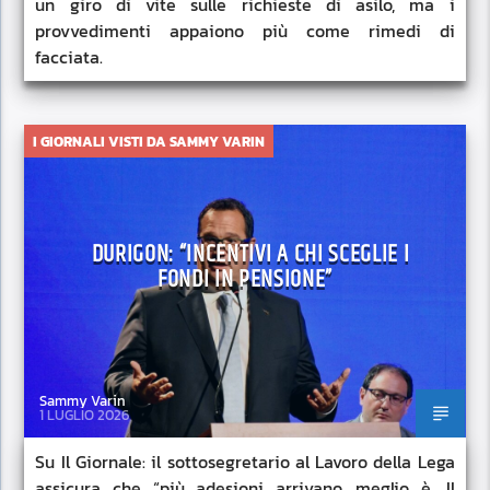
un giro di vite sulle richieste di asilo, ma i
provvedimenti appaiono più come rimedi di
facciata.
I GIORNALI VISTI DA SAMMY VARIN
DURIGON: “INCENTIVI A CHI SCEGLIE I
FONDI IN PENSIONE”
Sammy Varin
1 LUGLIO 2026
Su Il Giornale: il sottosegretario al Lavoro della Lega
assicura che “più adesioni arrivano, meglio è. Il