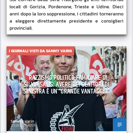
locali di Gorizia, Pordenone, Trieste e Udine. Dieci
anni dopo la loro soppressione, i cittadini torneranno
a eleggere direttamente presidente e consiglieri
provinciali.
I GIORNALI VISTI DA SAMMY VARIN
RAZZISMO POLITICO-FAMILIARE DI
SILVIA SALIS: AVERE DEI GENITORI DI
SINISTRA È UN “GRANDE VANTAGGIO”
Sammy Varin
2 LUGLIO 2026