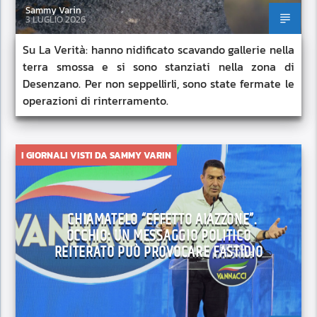
Sammy Varin
3 LUGLIO 2026
Su La Verità: hanno nidificato scavando gallerie nella
terra smossa e si sono stanziati nella zona di
Desenzano. Per non seppellirli, sono state fermate le
operazioni di rinterramento.
I GIORNALI VISTI DA SAMMY VARIN
CHIAMATELO “EFFETTO AIAZZONE”.
OCCHIO: UN MESSAGGIO POLITICO
REITERATO PUÒ PROVOCARE FASTIDIO