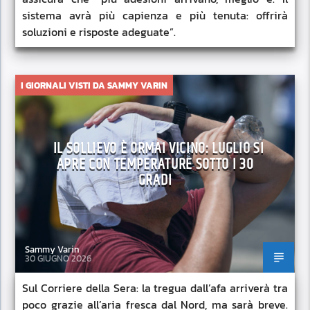
sistema avrà più capienza e più tenuta: offrirà
soluzioni e risposte adeguate”.
I GIORNALI VISTI DA SAMMY VARIN
IL SOLLIEVO È ORMAI VICINO: LUGLIO SI
APRE CON TEMPERATURE SOTTO I 30
GRADI
Sammy Varin
30 GIUGNO 2026
Sul Corriere della Sera: la tregua dall’afa arriverà tra
poco grazie all’aria fresca dal Nord, ma sarà breve.