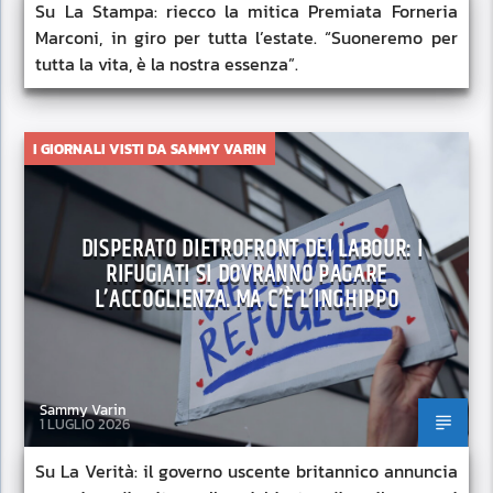
Su La Stampa: riecco la mitica Premiata Forneria
Marconi, in giro per tutta l’estate. “Suoneremo per
tutta la vita, è la nostra essenza”.
I GIORNALI VISTI DA SAMMY VARIN
DISPERATO DIETROFRONT DEI LABOUR: I
RIFUGIATI SI DOVRANNO PAGARE
L’ACCOGLIENZA. MA C’È L’INGHIPPO
Sammy Varin
1 LUGLIO 2026
Su La Verità: il governo uscente britannico annuncia