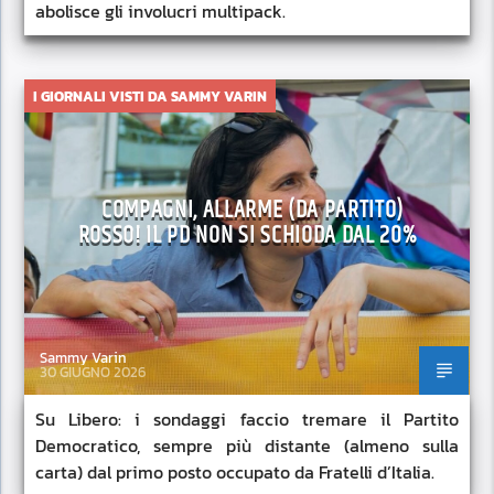
abolisce gli involucri multipack.
I GIORNALI VISTI DA SAMMY VARIN
COMPAGNI, ALLARME (DA PARTITO)
ROSSO! IL PD NON SI SCHIODA DAL 20%
Sammy Varin
30 GIUGNO 2026
Su Libero: i sondaggi faccio tremare il Partito
Democratico, sempre più distante (almeno sulla
carta) dal primo posto occupato da Fratelli d’Italia.