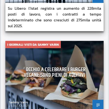
Su Libero: l’Istat registra un aumento di 228mila
posti di lavoro, con i contratti a tempo
indeterminato che sono cresciuti di 275mila unità
sul 2025.
I GIORNALI VISTI DA SAMMY VARIN
OCCHIO A CELEBRARE I BURGER
VEGANI: SONO PIENI DI ADDITIVI
Sammy Varin
2 LUGLIO 2026