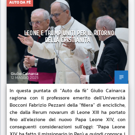
AUTO DA FÉ
LEONE E TRUMP UNITI PER IL RITORNO
DELLA CRISTIANITÀ
Giulio Cainarca
12 MAGGIO 2025
In questa puntata di “Auto da fè” Giulio Cainarca
ragiona con il professore emerito dell’Università
Bocconi Fabrizio Pezzani della “filiera” di encicliche,
che dalla Rerum novarum di Leone XIII ha portato
fino all’elezione del nuovo Papa Leone XIV, con
conseguenti considerazioni sull’oggi: “Papa Leone
XIV ha fatto il missionario in Perù e quindi conosce i