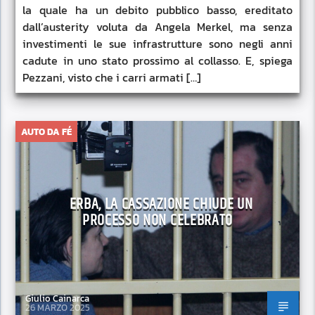
la quale ha un debito pubblico basso, ereditato
dall’austerity voluta da Angela Merkel, ma senza
investimenti le sue infrastrutture sono negli anni
cadute in uno stato prossimo al collasso. E, spiega
Pezzani, visto che i carri armati […]
AUTO DA FÉ
ERBA, LA CASSAZIONE CHIUDE UN
PROCESSO NON CELEBRATO
Giulio Cainarca
26 MARZO 2025