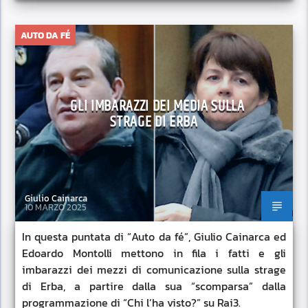
AUTO DA FÉ
GLI IMBARAZZI DEI MEDIA SULLA
STRAGE DI ERBA
Giulio Cainarca
10 MARZO 2025
In questa puntata di “Auto da fé”, Giulio Cainarca ed
Edoardo Montolli mettono in fila i fatti e gli
imbarazzi dei mezzi di comunicazione sulla strage
di Erba, a partire dalla sua “scomparsa” dalla
programmazione di “Chi l’ha visto?” su Rai3.