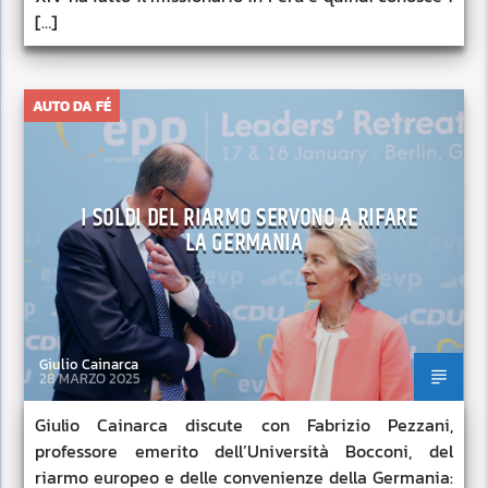
[…]
AUTO DA FÉ
I SOLDI DEL RIARMO SERVONO A RIFARE
LA GERMANIA
Giulio Cainarca
28 MARZO 2025
Giulio Cainarca discute con Fabrizio Pezzani,
professore emerito dell’Università Bocconi, del
riarmo europeo e delle convenienze della Germania: