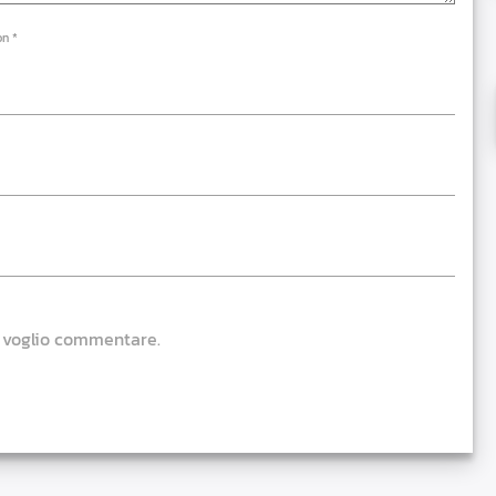
on *
e voglio commentare.